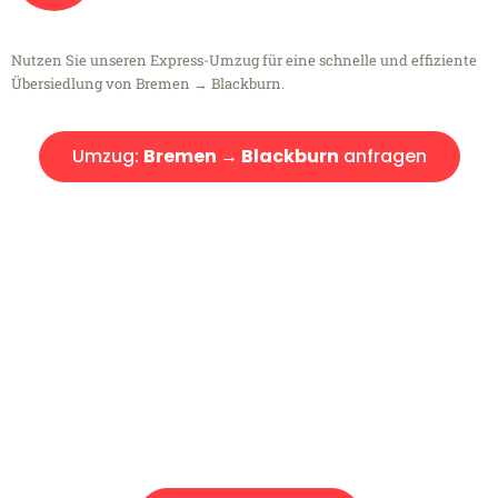
Nutzen Sie unseren Express-Umzug für eine schnelle und effiziente
Übersiedlung von Bremen → Blackburn.
Umzug:
Bremen → Blackburn
anfragen
Kostenlose Beratung!
Sie haben Fragen?
Sie haben Fragen zu Ihrem Transport oder benötigen eine Beratung
bezüglich Ihres Umzug?
Rufen Sie uns gerne an, unser Team aus Experten freut sich, Ihnen
kostenlos weiterzuhelfen!