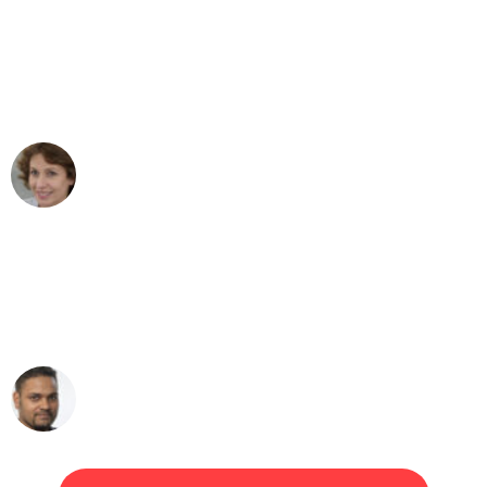
"Besser hätte ich mir den Umzug von
Bremen nach Wien nicht vorstellen
können - DANKE!"
Maria W
Umzug von Bremen nach Wien
"Mein Klavier kam in unter 24 Stunden
ohne einen Kratzer an - ein
erstklassiger Service!"
Ümit Y.
Klaviertransport in Bremen