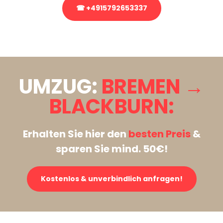
☎ +4915792653337
Stattdessen eine unverbindliche Anfrage senden
UMZUG:
BREMEN →
BLACKBURN:
Erhalten Sie hier den
besten Preis
&
sparen Sie mind. 50€!
Kostenlos & unverbindlich anfragen!