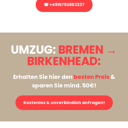
☎ +4915792653337
Stattdessen eine unverbindliche Anfrage senden
UMZUG:
BREMEN →
BIRKENHEAD:
Erhalten Sie hier den
besten Preis
&
sparen Sie mind. 50€!
Kostenlos & unverbindlich anfragen!