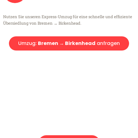
Nutzen Sie unseren Express-Umzug für eine schnelle und effiziente
Übersiedlung von Bremen → Birkenhead.
Umzug:
Bremen → Birkenhead
anfragen
Kostenlose Beratung!
Sie haben Fragen?
Sie haben Fragen zu Ihrem Transport oder benötigen eine Beratung
bezüglich Ihres Umzug?
Rufen Sie uns gerne an, unser Team aus Experten freut sich, Ihnen
kostenlos weiterzuhelfen!