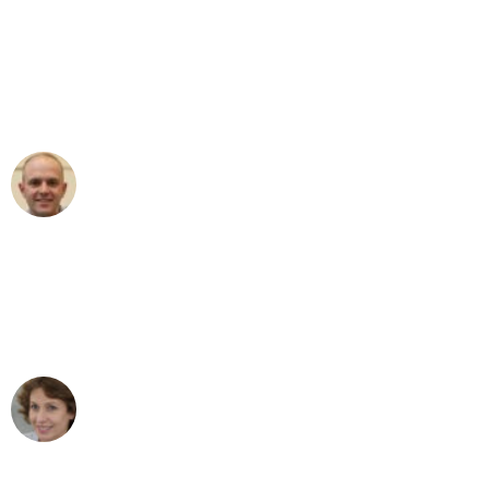
"Erste Klasse! Ein großes Dankeschön
an das gesamte Team von Ernst
Umzugsservice für ihren
außergewöhnlichen Service!"
Frederik F.
Umzug in Bremen
"Besser hätte ich mir den Umzug von
Bremen nach Wien nicht vorstellen
können - DANKE!"
Maria W
Umzug von Bremen nach Wien