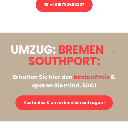
☎ +4915792653337
Stattdessen eine unverbindliche Anfrage senden
UMZUG:
BREMEN →
SOUTHPORT:
Erhalten Sie hier den
besten Preis
&
sparen Sie mind. 50€!
Kostenlos & unverbindlich anfragen!