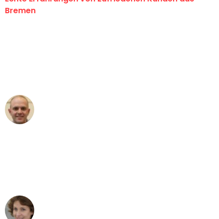
Bremen
"Erste Klasse! Ein großes Dankeschön
an das gesamte Team von Ernst
Umzugsservice für ihren
außergewöhnlichen Service!"
Frederik F.
Umzug in Bremen
"Besser hätte ich mir den Umzug von
Bremen nach Wien nicht vorstellen
können - DANKE!"
Maria W
Umzug von Bremen nach Wien