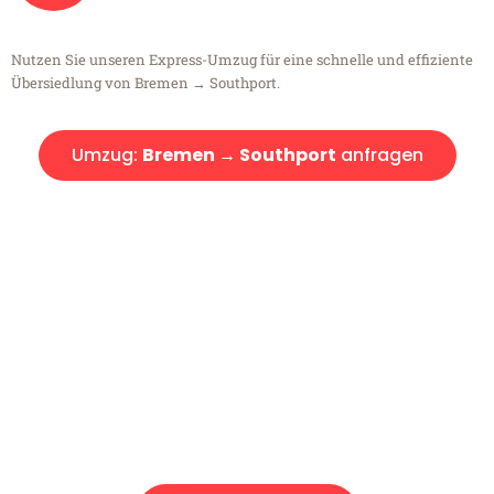
Nutzen Sie unseren Express-Umzug für eine schnelle und effiziente
Übersiedlung von Bremen → Southport.
Umzug:
Bremen → Southport
anfragen
Kostenlose Beratung!
Sie haben Fragen?
Sie haben Fragen zu Ihrem Transport oder benötigen eine Beratung
bezüglich Ihres Umzug?
Rufen Sie uns gerne an, unser Team aus Experten freut sich, Ihnen
kostenlos weiterzuhelfen!