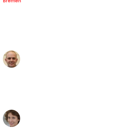
Bremen
"Erste Klasse! Ein großes Dankeschön
an das gesamte Team von Ernst
Umzugsservice für ihren
außergewöhnlichen Service!"
Frederik F.
Umzug in Bremen
"Besser hätte ich mir den Umzug von
Bremen nach Wien nicht vorstellen
können - DANKE!"
Maria W
Umzug von Bremen nach Wien