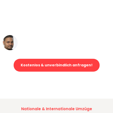
"Mein Klavier kam in unter 24 Stunden
ohne einen Kratzer an - ein
erstklassiger Service!"
Ümit Y.
Klaviertransport in Bremen
Kostenlos & unverbindlich anfragen!
Jetzt anfragen und der nächste glückliche Kunde werden. Alle
Umzugsanfragen sind zu
100% kostenlos & unverbindlich!
Nationale & Internationale Umzüge