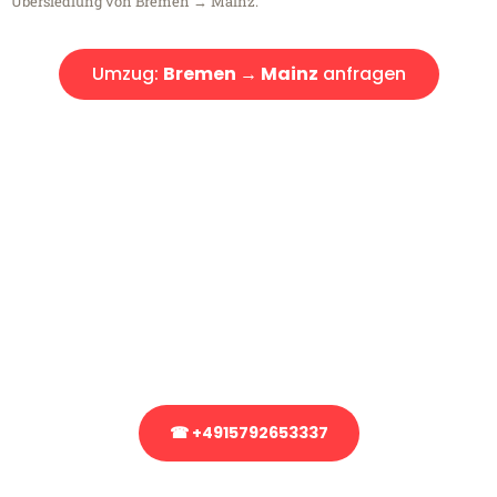
Übersiedlung von Bremen → Mainz.
Umzug:
Bremen → Mainz
anfragen
Kostenlose Beratung!
Sie haben Fragen?
Sie haben Fragen zu Ihrem Transport oder benötigen eine Beratung
bezüglich Ihres Umzug?
Rufen Sie uns gerne an, unser Team aus Experten freut sich, Ihnen
kostenlos weiterzuhelfen!
☎ +4915792653337
Stattdessen eine unverbindliche Anfrage senden