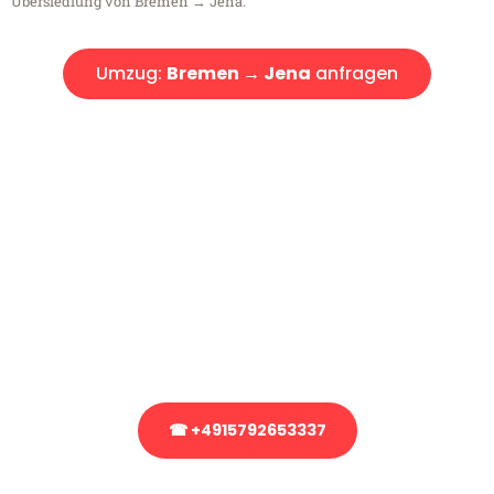
Übersiedlung von Bremen → Jena.
Umzug:
Bremen → Jena
anfragen
Kostenlose Beratung!
Sie haben Fragen?
Sie haben Fragen zu Ihrem Transport oder benötigen eine Beratung
bezüglich Ihres Umzug?
Rufen Sie uns gerne an, unser Team aus Experten freut sich, Ihnen
kostenlos weiterzuhelfen!
☎ +4915792653337
Stattdessen eine unverbindliche Anfrage senden