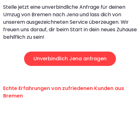
Stelle jetzt eine unverbindliche Anfrage für deinen
Umzug von Bremen nach Jena und lass dich von
unserem ausgezeichneten Service überzeugen. Wir
freuen uns darauf, dir beim Start in dein neues Zuhause
behilflich zu sein!
Unverbindlich Jena anfragen
Echte Erfahrungen von zufriedenen Kunden aus
Bremen
"Erste Klasse! Ein großes Dankeschön
an das gesamte Team von Ernst
Umzugsservice für ihren
außergewöhnlichen Service!"