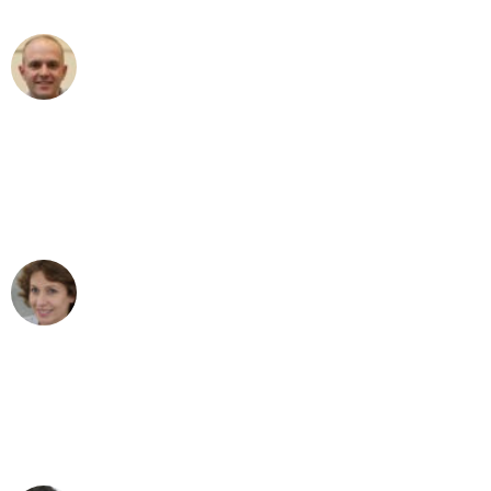
Frederik F.
Umzug in Bremen
"Besser hätte ich mir den Umzug von
Bremen nach Wien nicht vorstellen
können - DANKE!"
Maria W
Umzug von Bremen nach Wien
"Mein Klavier kam in unter 24 Stunden
ohne einen Kratzer an - ein
erstklassiger Service!"