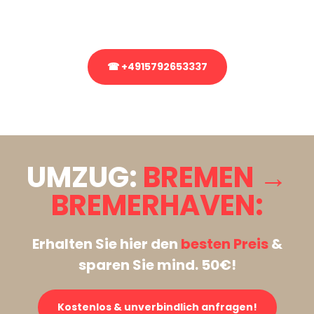
Rufen Sie uns gerne an, unser Team aus Experten freut sich, Ihnen
kostenlos weiterzuhelfen!
☎ +4915792653337
Stattdessen eine unverbindliche Anfrage senden
UMZUG:
BREMEN →
BREMERHAVEN:
Erhalten Sie hier den
besten Preis
&
sparen Sie mind. 50€!
Kostenlos & unverbindlich anfragen!