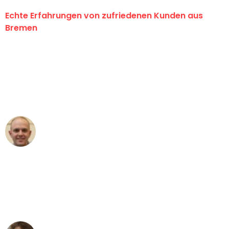
Echte Erfahrungen von zufriedenen Kunden aus
Bremen
"Erste Klasse! Ein großes Dankeschön
an das gesamte Team von Ernst
Umzugsservice für ihren
außergewöhnlichen Service!"
Frederik F.
Umzug in Bremen
"Besser hätte ich mir den Umzug von
Bremen nach Wien nicht vorstellen
können - DANKE!"