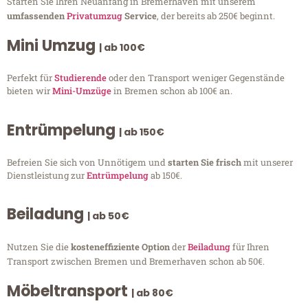
Starten Sie Ihren Neuanfang in Bremerhaven mit unserem
umfassenden
Privatumzug
Service
, der bereits ab 250€ beginnt.
Mini Umzug
| ab 100€
Perfekt für
Studierende
oder den Transport weniger Gegenstände
bieten wir
Mini-Umzüge
in Bremen schon ab 100€ an.
Entrümpelung
| ab 150€
Befreien Sie sich von Unnötigem und
starten Sie frisch
mit unserer
Dienstleistung zur
Entrümpelung
ab 150€.
Beiladung
| ab 50€
Nutzen Sie die
kosteneffiziente Option
der
Beiladung
für Ihren
Transport zwischen Bremen und Bremerhaven schon ab 50€.
Möbeltransport
| ab 80€