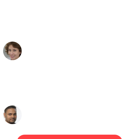
"Besser hätte ich mir den Umzug von
Bremen nach Wien nicht vorstellen
können - DANKE!"
Maria W
Umzug von Bremen nach Wien
"Mein Klavier kam in unter 24 Stunden
ohne einen Kratzer an - ein
erstklassiger Service!"
Ümit Y.
Klaviertransport in Bremen