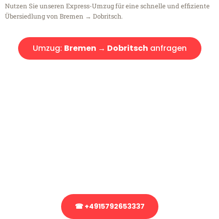
Nutzen Sie unseren Express-Umzug für eine schnelle und effiziente
Übersiedlung von Bremen → Dobritsch.
Umzug:
Bremen → Dobritsch
anfragen
Kostenlose Beratung!
Sie haben Fragen?
Sie haben Fragen zu Ihrem Transport oder benötigen eine Beratung
bezüglich Ihres Umzug?
Rufen Sie uns gerne an, unser Team aus Experten freut sich, Ihnen
kostenlos weiterzuhelfen!
☎ +4915792653337