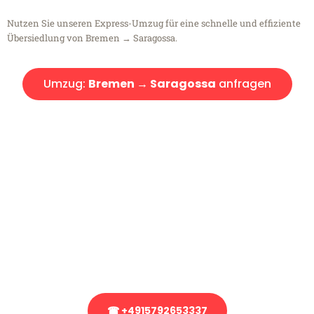
Nutzen Sie unseren Express-Umzug für eine schnelle und effiziente
Übersiedlung von Bremen → Saragossa.
Umzug:
Bremen → Saragossa
anfragen
Kostenlose Beratung!
Sie haben Fragen?
Sie haben Fragen zu Ihrem Transport oder benötigen eine Beratung
bezüglich Ihres Umzug?
Rufen Sie uns gerne an, unser Team aus Experten freut sich, Ihnen
kostenlos weiterzuhelfen!
☎ +4915792653337