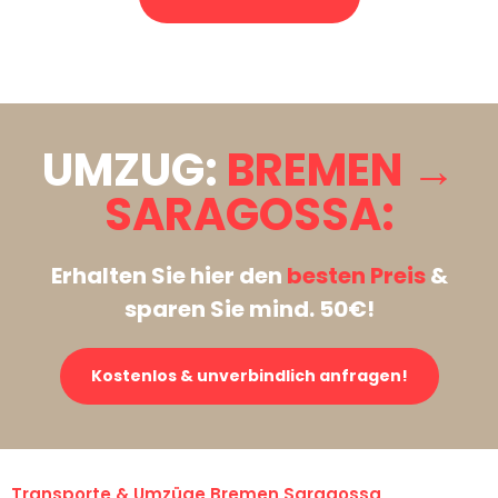
Stattdessen eine unverbindliche Anfrage senden
UMZUG:
BREMEN →
SARAGOSSA:
Erhalten Sie hier den
besten Preis
&
sparen Sie mind. 50€!
Kostenlos & unverbindlich anfragen!
Transporte & Umzüge Bremen Saragossa