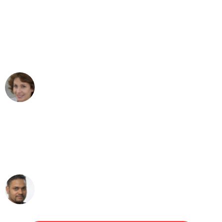
"Besser hätte ich mir den Umzug von
Bremen nach Wien nicht vorstellen
können - DANKE!"
Maria W
Umzug von Bremen nach Wien
"Mein Klavier kam in unter 24 Stunden
ohne einen Kratzer an - ein
erstklassiger Service!"
Ümit Y.
Klaviertransport in Bremen