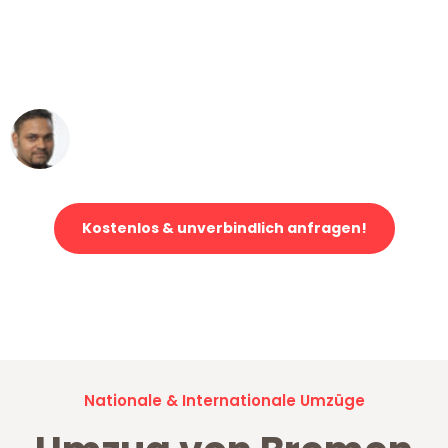
"Mein Klavier kam in unter 24 Stunden
ohne einen Kratzer an - ein
erstklassiger Service!"
Ümit Y.
Klaviertransport in Bremen
Kostenlos & unverbindlich anfragen!
Jetzt anfragen und der nächste glückliche Kunde werden. Alle
Umzugsanfragen sind zu
100% kostenlos & unverbindlich!
Nationale & Internationale Umzüge