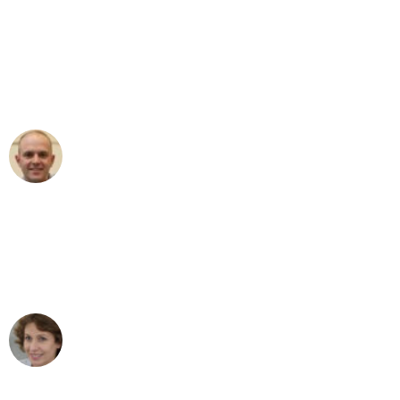
"Erste Klasse! Ein großes Dankeschön
an das gesamte Team von Ernst
Umzugsservice für ihren
außergewöhnlichen Service!"
Frederik F.
Umzug in Bremen
"Besser hätte ich mir den Umzug von
Bremen nach Wien nicht vorstellen
können - DANKE!"
Maria W
Umzug von Bremen nach Wien