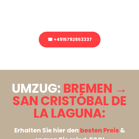
bezüglich Ihres Umzug?
Rufen Sie uns gerne an, unser Team aus Experten freut sich, Ihnen
kostenlos weiterzuhelfen!
☎ +4915792653337
Stattdessen eine unverbindliche Anfrage senden
UMZUG:
BREMEN →
SAN CRISTÓBAL DE
LA LAGUNA:
Erhalten Sie hier den
besten Preis
&