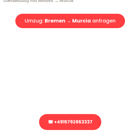
Übersiedlung von Bremen → Murcia.
Umzug:
Bremen → Murcia
anfragen
Kostenlose Beratung!
Sie haben Fragen?
Sie haben Fragen zu Ihrem Transport oder benötigen eine Beratung
bezüglich Ihres Umzug?
Rufen Sie uns gerne an, unser Team aus Experten freut sich, Ihnen
kostenlos weiterzuhelfen!
☎ +4915792653337
Stattdessen eine unverbindliche Anfrage senden