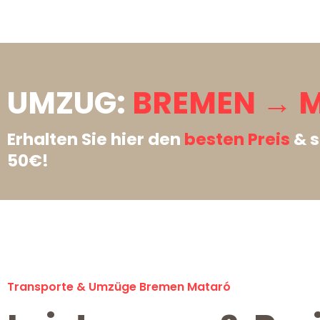
UMZUG:
BREMEN → 
Erhalten Sie hier den
besten Preis
& s
50€!
Transporte & Umzüge Bremen Mataró