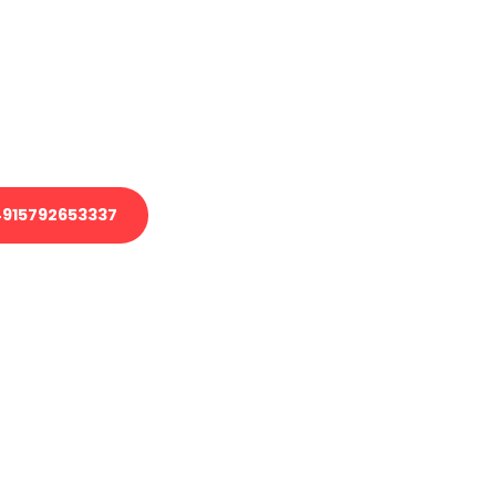
 Transport oder benötigen eine
 Umzug?
ser Team aus Experten freut sich,
elfen!
915792653337
nverbindliche Anfrage senden