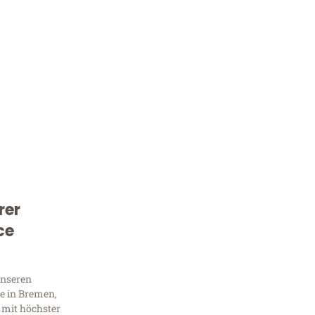
rer
Kostenlose Beratung!
ce
Sie 
Frag
unseren
e in Bremen,
 mit höchster