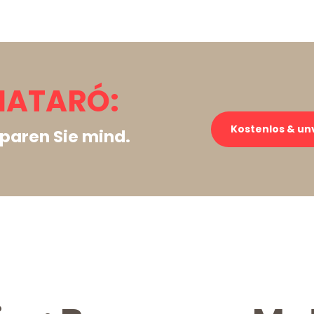
MATARÓ:
Kostenlos & un
paren Sie mind.