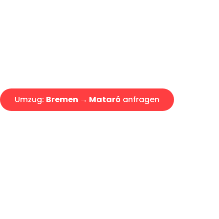
Express-Abwicklung in unter 2
Über 15 Jahre Erfahrung mit 
Angebot erhalten in unter 30 
Umzug:
Bremen → Mataró
anfragen
Alle Umzugsanfragen sind zu 100% kostenlos & unverbind