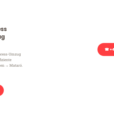
Sie haben Fragen zu Ihrem
Beratung bezüglich Ihres
Rufen Sie uns gerne an, un
ess
Ihnen kostenlos weiterzuh
ug
☎ +4
xpress-Umzug
fiziente
Stattdessen eine u
men → Mataró.