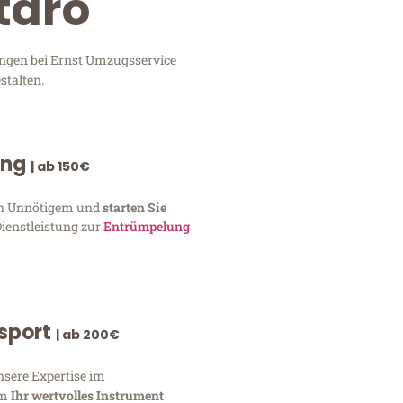
taró
ungen bei Ernst Umzugsservice
stalten.
ung
| ab 150€
von Unnötigem und
starten Sie
Dienstleistung zur
Entrümpelung
nsport
| ab 200€
nsere Expertise im
um
Ihr wertvolles Instrument