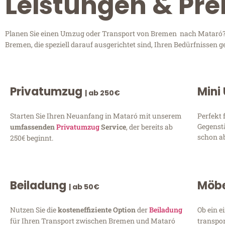
Leistungen & Pr
Planen Sie einen Umzug oder Transport von Bremen nach Mataró? E
Bremen, die speziell darauf ausgerichtet sind, Ihren Bedürfnissen 
Privatumzug
Mini
| ab 250€
Starten Sie Ihren Neuanfang in Mataró mit unserem
Perfekt 
Gegenst
umfassenden
Privatumzug
Service
, der bereits ab
schon ab
250€ beginnt.
Beiladung
Möbe
| ab 50€
Nutzen Sie die
kosteneffiziente Option
der
Beiladung
Ob ein e
für Ihren Transport zwischen Bremen und Mataró
transpor