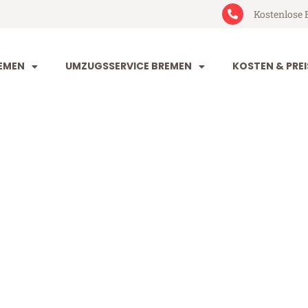
Kostenlose 
EMEN
UMZUGSSERVICE BREMEN
KOSTEN & PREI
n Mataró
ró (ab 199€)