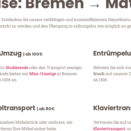
eise: Bremen → Ma
ntdecken Sie unsere vielfältigen und kosteneffizienten Dienstleist
gerecht zu werden und den Übergang so reibungslos wie möglich zu ge
 Umzug
Entrümpel
| ab 100€
für
Studierende
oder den Transport weniger
Befreien Sie sich 
ände bieten wir
Mini-Umzüge
in Bremen
frisch
mit unserer 
 100€ an.
ab 150€.
ltransport
Klaviertra
| ab 80€
inzelnes Möbelstück oder mehrere, wir
Vertrauen Sie auf u
tieren Ihre Möbel sicher beim
Klaviertransport
, 