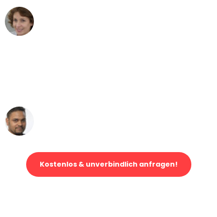
Maria W
Umzug von Bremen nach Wien
"Mein Klavier kam in unter 24 Stunden
ohne einen Kratzer an - ein
erstklassiger Service!"
Ümit Y.
Klaviertransport in Bremen
Kostenlos & unverbindlich anfragen!
Jetzt anfragen und der nächste glückliche Kunde werden. Alle
Umzugsanfragen sind zu
100% kostenlos & unverbindlich!