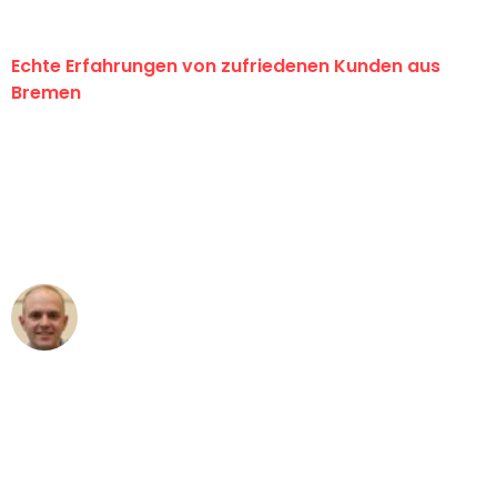
Echte Erfahrungen von zufriedenen Kunden aus
Bremen
"Erste Klasse! Ein großes Dankeschön
an das gesamte Team von Ernst
Umzugsservice für ihren
außergewöhnlichen Service!"
Frederik F.
Umzug in Bremen
"Besser hätte ich mir den Umzug von
Bremen nach Wien nicht vorstellen
können - DANKE!"