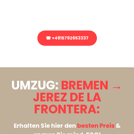
bezüglich Ihres Umzug?
Rufen Sie uns gerne an, unser Team aus Experten freut sich, Ihnen
kostenlos weiterzuhelfen!
☎ +4915792653337
Stattdessen eine unverbindliche Anfrage senden
UMZUG:
BREMEN →
JEREZ DE LA
FRONTERA:
Erhalten Sie hier den
besten Preis
&