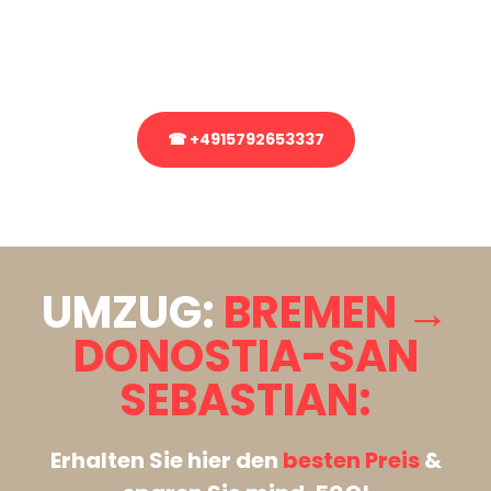
bezüglich Ihres Umzug?
Rufen Sie uns gerne an, unser Team aus Experten freut sich, Ihnen
kostenlos weiterzuhelfen!
☎ +4915792653337
Stattdessen eine unverbindliche Anfrage senden
UMZUG:
BREMEN →
DONOSTIA-SAN
SEBASTIAN:
Erhalten Sie hier den
besten Preis
&