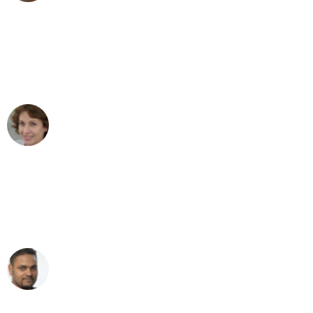
"Besser hätte ich mir den Umzug von
Bremen nach Wien nicht vorstellen
können - DANKE!"
Maria W
Umzug von Bremen nach Wien
"Mein Klavier kam in unter 24 Stunden
ohne einen Kratzer an - ein
erstklassiger Service!"
Ümit Y.
Klaviertransport in Bremen