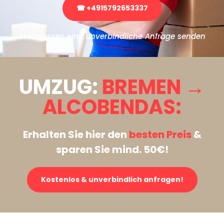
☎ +4915792653337
Stattdessen eine unverbindliche Anfrage senden
UMZUG:
BREMEN →
ALCOBENDAS:
Erhalten Sie hier den
besten Preis
&
sparen Sie mind. 50€!
Kostenlos & unverbindlich anfragen!