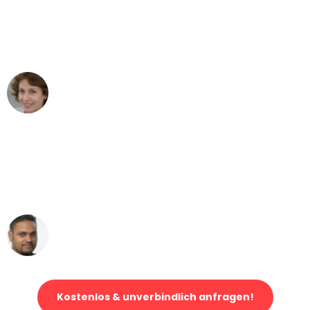
"Besser hätte ich mir den Umzug von
Bremen nach Wien nicht vorstellen
können - DANKE!"
Maria W
Umzug von Bremen nach Wien
"Mein Klavier kam in unter 24 Stunden
ohne einen Kratzer an - ein
erstklassiger Service!"
Ümit Y.
Klaviertransport in Bremen
Kostenlos & unverbindlich anfragen!