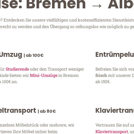
ise: Bremen → Al
Entdecken Sie unsere vielfältigen und kosteneffizienten Dienstleis
gerecht zu werden und den Übergang so reibungslos wie möglich zu ge
 Umzug
Entrümpel
| ab 100€
für
Studierende
oder den Transport weniger
Befreien Sie sich 
ände bieten wir
Mini-Umzüge
in Bremen
frisch
mit unserer 
 100€ an.
ab 150€.
ltransport
Klaviertra
| ab 80€
inzelnes Möbelstück oder mehrere, wir
Vertrauen Sie auf u
tieren Ihre Möbel sicher beim
Klaviertransport
, 