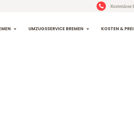
Kostenlose 
EMEN
UMZUGSSERVICE BREMEN
KOSTEN & PREI
 Albacete
cete (ab 199€)