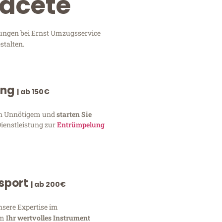
bacete
tungen bei Ernst Umzugsservice
stalten.
ung
| ab 150€
von Unnötigem und
starten Sie
Dienstleistung zur
Entrümpelung
nsport
| ab 200€
nsere Expertise im
um
Ihr wertvolles Instrument