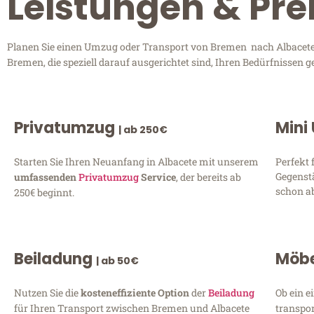
Leistungen & Pre
Planen Sie einen Umzug oder Transport von Bremen nach Albacete? 
Bremen, die speziell darauf ausgerichtet sind, Ihren Bedürfnissen 
Privatumzug
Mini
| ab 250€
Starten Sie Ihren Neuanfang in Albacete mit unserem
Perfekt 
Gegenst
umfassenden
Privatumzug
Service
, der bereits ab
schon ab
250€ beginnt.
Beiladung
Möbe
| ab 50€
Nutzen Sie die
kosteneffiziente Option
der
Beiladung
Ob ein e
für Ihren Transport zwischen Bremen und Albacete
transpor