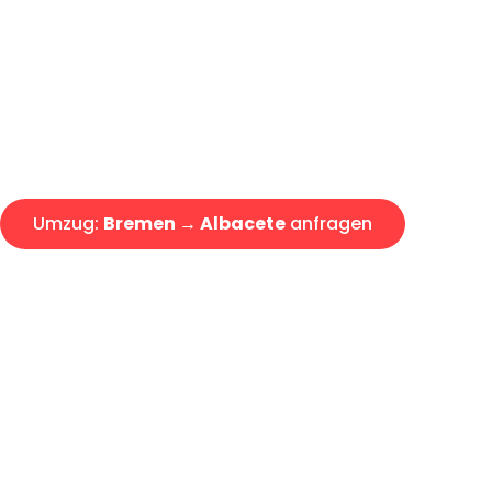
Express-Abwicklung in unter 2
Über 15 Jahre Erfahrung mit 
Angebot erhalten in unter 30 
Umzug:
Bremen → Albacete
anfragen
Alle Umzugsanfragen sind zu 100% kostenlos & unverbind