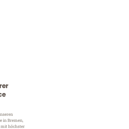
rer
Kostenlose Beratung!
ce
Sie 
Frag
unseren
e in Bremen,
 mit höchster