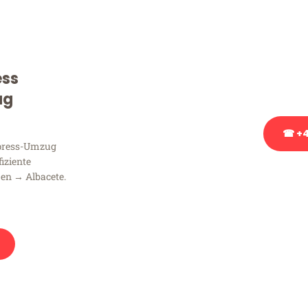
Sie haben Fragen zu Ihrem
Beratung bezüglich Ihres
Rufen Sie uns gerne an, un
ess
Ihnen kostenlos weiterzuh
ug
☎ +4
xpress-Umzug
fiziente
Stattdessen eine u
en → Albacete.