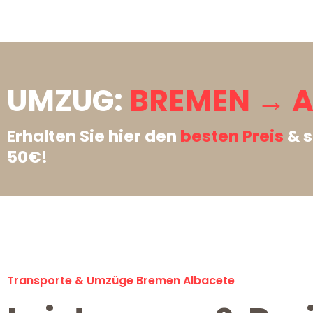
UMZUG:
BREMEN → A
Erhalten Sie hier den
besten Preis
& s
50€!
Transporte & Umzüge Bremen Albacete