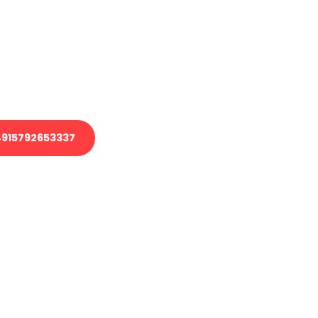
 Transport oder benötigen eine
 Umzug?
ser Team aus Experten freut sich,
elfen!
915792653337
nverbindliche Anfrage senden