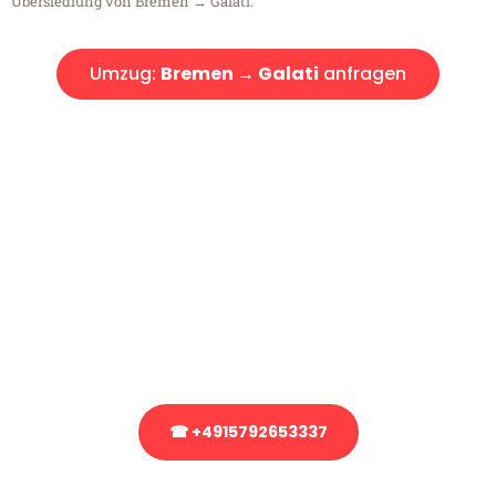
Übersiedlung von Bremen → Galati.
Umzug:
Bremen → Galati
anfragen
Kostenlose Beratung!
Sie haben Fragen?
Sie haben Fragen zu Ihrem Transport oder benötigen eine Beratung
bezüglich Ihres Umzug?
Rufen Sie uns gerne an, unser Team aus Experten freut sich, Ihnen
kostenlos weiterzuhelfen!
☎ +4915792653337
Stattdessen eine unverbindliche Anfrage senden