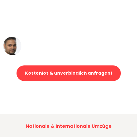
"Mein Klavier kam in unter 24 Stunden
ohne einen Kratzer an - ein
erstklassiger Service!"
Ümit Y.
Klaviertransport in Bremen
Kostenlos & unverbindlich anfragen!
Jetzt anfragen und der nächste glückliche Kunde werden. Alle
Umzugsanfragen sind zu
100% kostenlos & unverbindlich!
Nationale & Internationale Umzüge