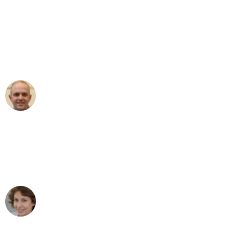
"Erste Klasse! Ein großes Dankeschön
an das gesamte Team von Ernst
Umzugsservice für ihren
außergewöhnlichen Service!"
Frederik F.
Umzug in Bremen
"Besser hätte ich mir den Umzug von
Bremen nach Wien nicht vorstellen
können - DANKE!"
Maria W
Umzug von Bremen nach Wien