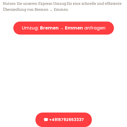
Nutzen Sie unseren Express-Umzug für eine schnelle und effiziente
Übersiedlung von Bremen → Emmen.
Umzug:
Bremen → Emmen
anfragen
Kostenlose Beratung!
Sie haben Fragen?
Sie haben Fragen zu Ihrem Transport oder benötigen eine Beratung
bezüglich Ihres Umzug?
Rufen Sie uns gerne an, unser Team aus Experten freut sich, Ihnen
kostenlos weiterzuhelfen!
☎ +4915792653337