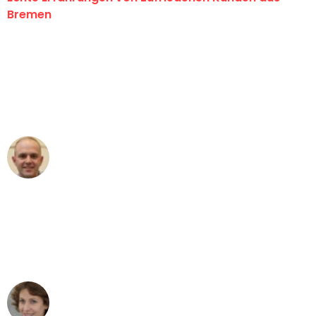
Bremen
"Erste Klasse! Ein großes Dankeschön
an das gesamte Team von Ernst
Umzugsservice für ihren
außergewöhnlichen Service!"
Frederik F.
Umzug in Bremen
"Besser hätte ich mir den Umzug von
Bremen nach Wien nicht vorstellen
können - DANKE!"
Maria W
Umzug von Bremen nach Wien