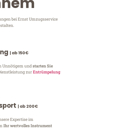
rnhem
tungen bei Ernst Umzugsservice
stalten.
ung
| ab 150€
von Unnötigem und
starten Sie
Dienstleistung zur
Entrümpelung
nsport
| ab 200€
nsere Expertise im
um
Ihr wertvolles Instrument