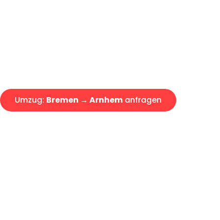
Express-Abwicklung in unter 2
Über 15 Jahre Erfahrung mit 
Angebot erhalten in unter 30 
Umzug:
Bremen → Arnhem
anfragen
Alle Umzugsanfragen sind zu 100% kostenlos & unverbind