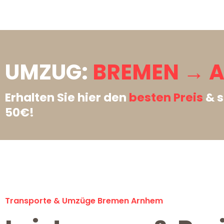
UMZUG:
BREMEN → 
Erhalten Sie hier den
besten Preis
& s
50€!
Transporte & Umzüge Bremen Arnhem