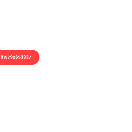
 Transport oder benötigen eine
 Umzug?
ser Team aus Experten freut sich,
elfen!
915792653337
nverbindliche Anfrage senden