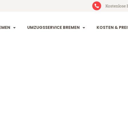
Kostenlose 
EMEN
UMZUGSSERVICE BREMEN
KOSTEN & PREI
n Arnhem
hem (ab 199€)