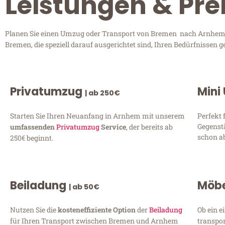
Leistungen & Pr
Planen Sie einen Umzug oder Transport von Bremen nach Arnhem? E
Bremen, die speziell darauf ausgerichtet sind, Ihren Bedürfnissen 
Privatumzug
Mini
| ab 250€
Starten Sie Ihren Neuanfang in Arnhem mit unserem
Perfekt 
Gegenst
umfassenden
Privatumzug
Service
, der bereits ab
schon ab
250€ beginnt.
Beiladung
Möbe
| ab 50€
Nutzen Sie die
kosteneffiziente Option
der
Beiladung
Ob ein e
für Ihren Transport zwischen Bremen und Arnhem
transpor