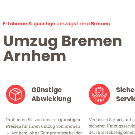
Erfahrene & günstige Umzugsfirma Bremen
Umzug Bremen
Arnhem
Günstige
Siche
Abwicklung
Servi
Profitieren Sie von unseren
günstigen
Verlassen Sie sich auf 
sicheren Umzugsservic
Preisen
für Ihren Umzug von Bremen
der Ihre Habseligkeiten
→ Arnhem, ohne Kompromisse bei der