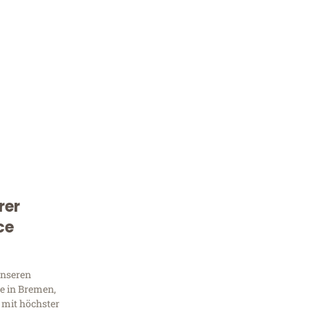
rer
Kostenlose Beratung!
ce
Sie 
Frag
unseren
e in Bremen,
 mit höchster