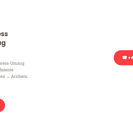
Sie haben Fragen zu Ihrem
Beratung bezüglich Ihres
Rufen Sie uns gerne an, un
ess
Ihnen kostenlos weiterzuh
ug
☎ +4
xpress-Umzug
fiziente
Stattdessen eine u
men → Arnhem.