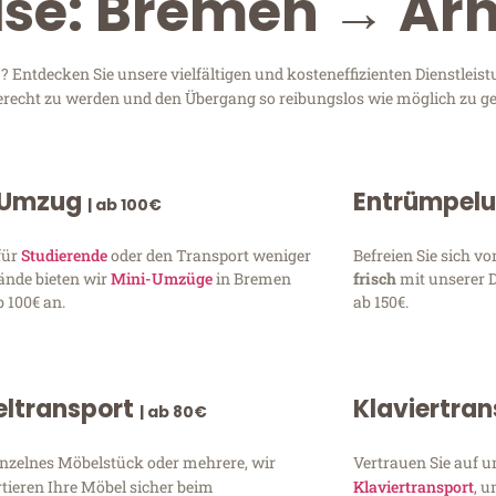
eise: Bremen → A
ntdecken Sie unsere vielfältigen und kosteneffizienten Dienstleis
gerecht zu werden und den Übergang so reibungslos wie möglich zu ge
 Umzug
Entrümpel
| ab 100€
für
Studierende
oder den Transport weniger
Befreien Sie sich 
ände bieten wir
Mini-Umzüge
in Bremen
frisch
mit unserer 
 100€ an.
ab 150€.
ltransport
Klaviertra
| ab 80€
inzelnes Möbelstück oder mehrere, wir
Vertrauen Sie auf u
tieren Ihre Möbel sicher beim
Klaviertransport
, 