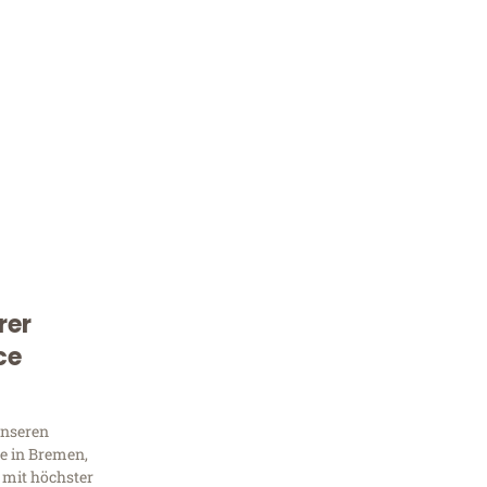
rer
Kostenlose Beratung!
ce
Sie 
Frag
unseren
e in Bremen,
 mit höchster