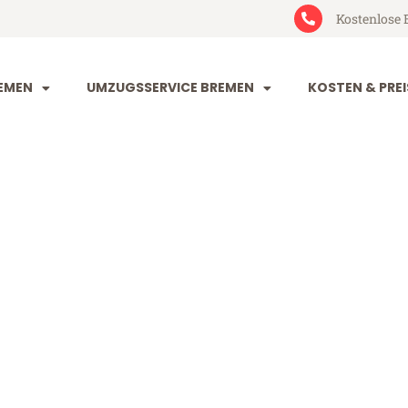
Kostenlose 
EMEN
UMZUGSSERVICE BREMEN
KOSTEN & PREI
n Almere
re (ab 199€)