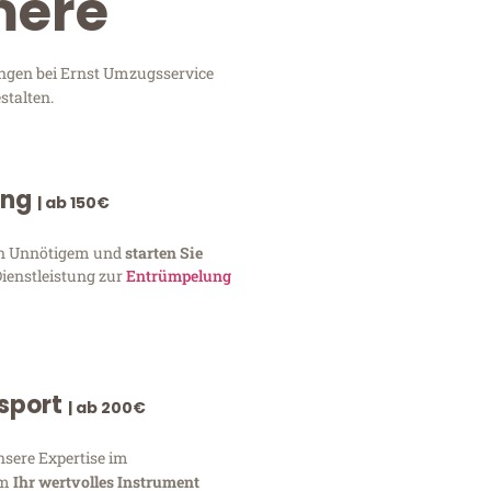
mere
ungen bei Ernst Umzugsservice
stalten.
ung
| ab 150€
von Unnötigem und
starten Sie
Dienstleistung zur
Entrümpelung
nsport
| ab 200€
nsere Expertise im
um
Ihr wertvolles Instrument