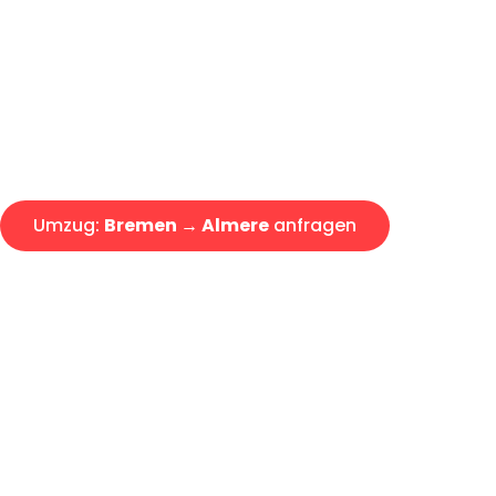
Express-Abwicklung in unter 2
Über 15 Jahre Erfahrung mit 
Angebot erhalten in unter 30 
Umzug:
Bremen → Almere
anfragen
Alle Umzugsanfragen sind zu 100% kostenlos & unverbind