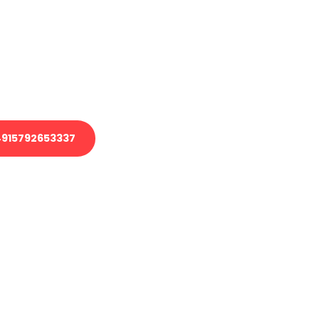
 Transport oder benötigen eine
 Umzug?
ser Team aus Experten freut sich,
elfen!
915792653337
nverbindliche Anfrage senden