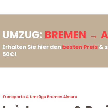
UMZUG:
BREMEN → A
Erhalten Sie hier den
besten Preis
& s
50€!
Transporte & Umzüge Bremen Almere