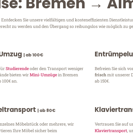
ise: Bremen → Al
tdecken Sie unsere vielfältigen und kosteneffizienten Dienstleist
gerecht zu werden und den Übergang so reibungslos wie möglich zu ge
 Umzug
Entrümpel
| ab 100€
für
Studierende
oder den Transport weniger
Befreien Sie sich 
ände bieten wir
Mini-Umzüge
in Bremen
frisch
mit unserer 
 100€ an.
ab 150€.
ltransport
Klaviertra
| ab 80€
inzelnes Möbelstück oder mehrere, wir
Vertrauen Sie auf u
tieren Ihre Möbel sicher beim
Klaviertransport
, 