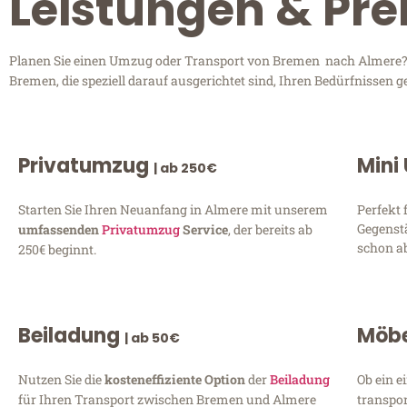
Leistungen & Pre
Planen Sie einen Umzug oder Transport von Bremen nach Almere? En
Bremen, die speziell darauf ausgerichtet sind, Ihren Bedürfnissen 
Privatumzug
Mini
| ab 250€
Starten Sie Ihren Neuanfang in Almere mit unserem
Perfekt 
Gegenst
umfassenden
Privatumzug
Service
, der bereits ab
schon ab
250€ beginnt.
Beiladung
Möbe
| ab 50€
Nutzen Sie die
kosteneffiziente Option
der
Beiladung
Ob ein e
für Ihren Transport zwischen Bremen und Almere
transpor