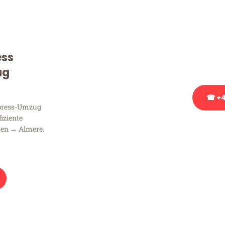
Sie haben Fragen zu Ihrem
Beratung bezüglich Ihres
Rufen Sie uns gerne an, un
ess
Ihnen kostenlos weiterzuh
ug
☎ +4
xpress-Umzug
fiziente
Stattdessen eine u
men → Almere.