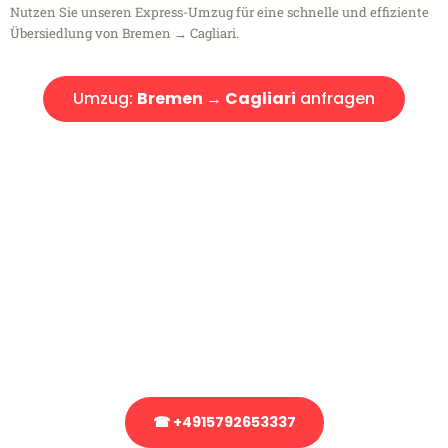
Nutzen Sie unseren Express-Umzug für eine schnelle und effiziente
Übersiedlung von Bremen → Cagliari.
Umzug:
Bremen → Cagliari
anfragen
Kostenlose Beratung!
Sie haben Fragen?
Sie haben Fragen zu Ihrem Transport oder benötigen eine Beratung
bezüglich Ihres Umzug?
Rufen Sie uns gerne an, unser Team aus Experten freut sich, Ihnen
kostenlos weiterzuhelfen!
☎ +4915792653337