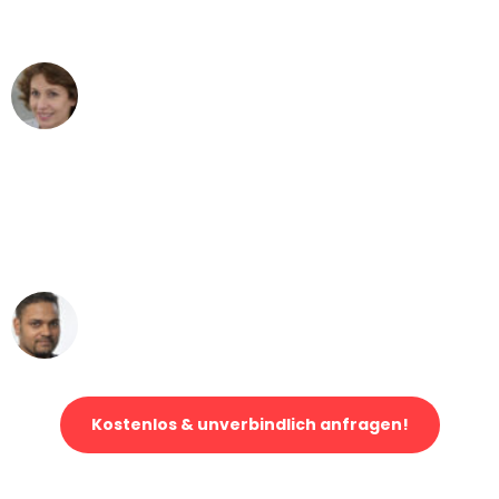
können - DANKE!"
Maria W
Umzug von Bremen nach Wien
"Mein Klavier kam in unter 24 Stunden
ohne einen Kratzer an - ein
erstklassiger Service!"
Ümit Y.
Klaviertransport in Bremen
Kostenlos & unverbindlich anfragen!
Jetzt anfragen und der nächste glückliche Kunde werden. Alle