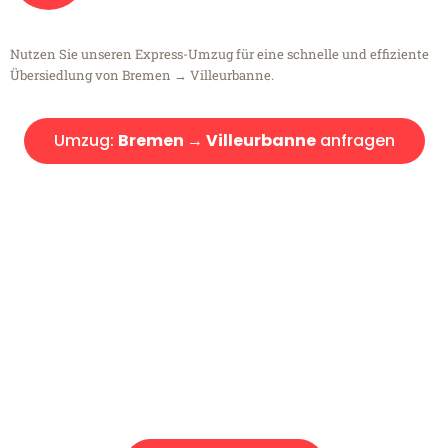
Nutzen Sie unseren Express-Umzug für eine schnelle und effiziente
Übersiedlung von Bremen → Villeurbanne.
Umzug:
Bremen → Villeurbanne
anfragen
Kostenlose Beratung!
Sie haben Fragen?
Sie haben Fragen zu Ihrem Transport oder benötigen eine Beratung
bezüglich Ihres Umzug?
Rufen Sie uns gerne an, unser Team aus Experten freut sich, Ihnen
kostenlos weiterzuhelfen!