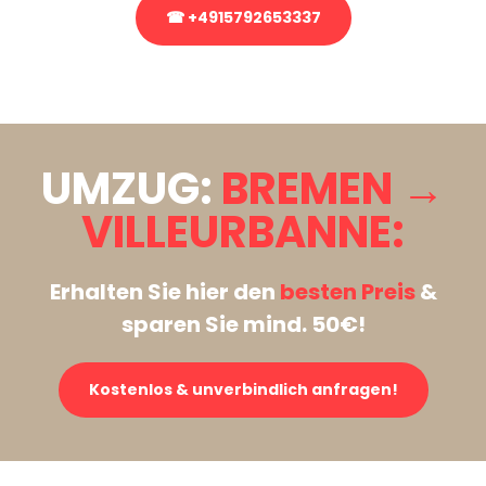
☎ +4915792653337
Stattdessen eine unverbindliche Anfrage senden
UMZUG:
BREMEN →
VILLEURBANNE:
Erhalten Sie hier den
besten Preis
&
sparen Sie mind. 50€!
Kostenlos & unverbindlich anfragen!