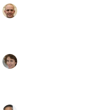
Frederik F.
Umzug in Bremen
"Besser hätte ich mir den Umzug von
Bremen nach Wien nicht vorstellen
können - DANKE!"
Maria W
Umzug von Bremen nach Wien
"Mein Klavier kam in unter 24 Stunden
ohne einen Kratzer an - ein
erstklassiger Service!"