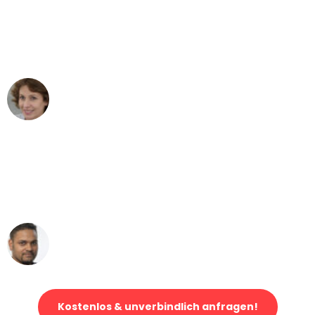
"Besser hätte ich mir den Umzug von
Bremen nach Wien nicht vorstellen
können - DANKE!"
Maria W
Umzug von Bremen nach Wien
"Mein Klavier kam in unter 24 Stunden
ohne einen Kratzer an - ein
erstklassiger Service!"
Ümit Y.
Klaviertransport in Bremen
Kostenlos & unverbindlich anfragen!