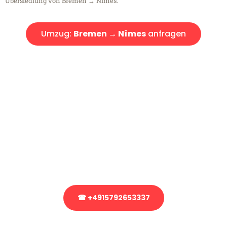
Übersiedlung von Bremen → Nîmes.
Umzug:
Bremen → Nîmes
anfragen
Kostenlose Beratung!
Sie haben Fragen?
Sie haben Fragen zu Ihrem Transport oder benötigen eine Beratung
bezüglich Ihres Umzug?
Rufen Sie uns gerne an, unser Team aus Experten freut sich, Ihnen
kostenlos weiterzuhelfen!
☎ +4915792653337
Stattdessen eine unverbindliche Anfrage senden