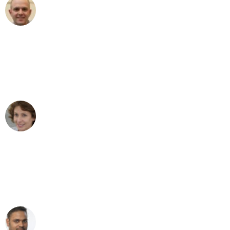
Frederik F.
Umzug in Bremen
"Besser hätte ich mir den Umzug von
Bremen nach Wien nicht vorstellen
können - DANKE!"
Maria W
Umzug von Bremen nach Wien
"Mein Klavier kam in unter 24 Stunden
ohne einen Kratzer an - ein
erstklassiger Service!"
Ümit Y.
Klaviertransport in Bremen