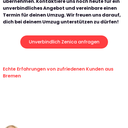
übernehmen. Kontaktiere uns noch heute für ein
unverbindliches Angebot und vereinbare einen
Termin für deinen Umzug. Wir freuen uns darauf,
dich bei deinem Umzug unterstützen zu dürfen!
Unverbindlich Zenica anfragen
Echte Erfahrungen von zufriedenen Kunden aus
Bremen
"Erste Klasse! Ein großes Dankeschön
an das gesamte Team von Ernst
Umzugsservice für ihren
außergewöhnlichen Service!"