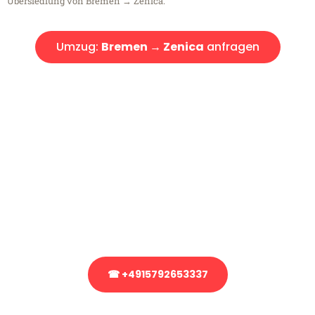
Übersiedlung von Bremen → Zenica.
Umzug:
Bremen → Zenica
anfragen
Kostenlose Beratung!
Sie haben Fragen?
Sie haben Fragen zu Ihrem Transport oder benötigen eine Beratung
bezüglich Ihres Umzug?
Rufen Sie uns gerne an, unser Team aus Experten freut sich, Ihnen
kostenlos weiterzuhelfen!
☎ +4915792653337
Stattdessen eine unverbindliche Anfrage senden