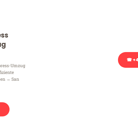
Sie haben Fragen zu Ihrem
Beratung bezüglich Ihres
Rufen Sie uns gerne an, un
ess
Ihnen kostenlos weiterzuh
ug
☎ +4
xpress-Umzug
fiziente
Stattdessen eine u
men → San
n