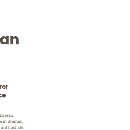
San
rer
Kostenlose Beratung!
ce
Sie 
Frag
unseren
e in Bremen,
 mit höchster