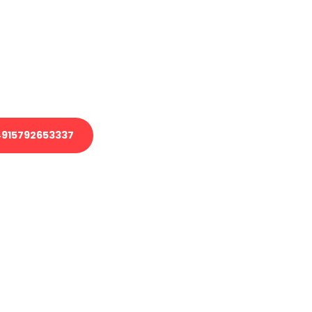
 Transport oder benötigen eine
 Umzug?
ser Team aus Experten freut sich,
elfen!
915792653337
nverbindliche Anfrage senden