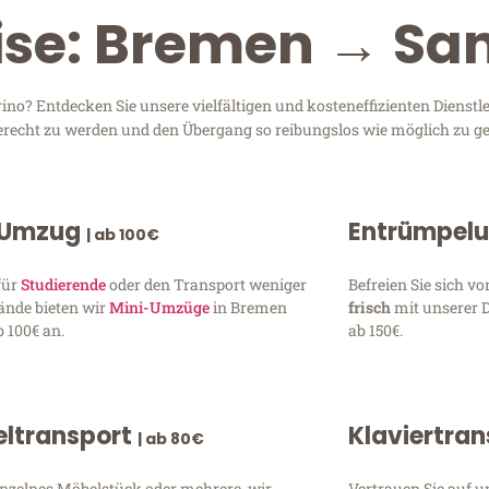
ise: Bremen → Sa
o? Entdecken Sie unsere vielfältigen und kosteneffizienten Dienstl
gerecht zu werden und den Übergang so reibungslos wie möglich zu ge
 Umzug
Entrümpel
| ab 100€
für
Studierende
oder den Transport weniger
Befreien Sie sich 
ände bieten wir
Mini-Umzüge
in Bremen
frisch
mit unserer 
 100€ an.
ab 150€.
ltransport
Klaviertra
| ab 80€
inzelnes Möbelstück oder mehrere, wir
Vertrauen Sie auf u