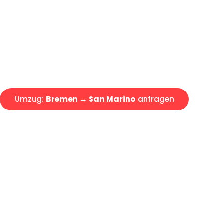
Express-Abwicklung in unter 2
Über 15 Jahre Erfahrung mit 
Angebot erhalten in unter 30 
Umzug:
Bremen → San Marino
anfragen
Alle Umzugsanfragen sind zu 100% kostenlos & unverbind