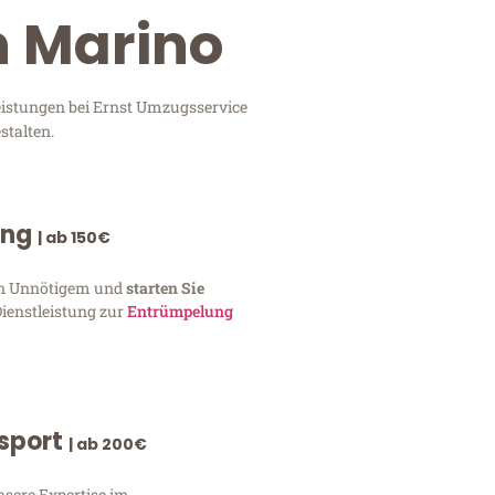
n Marino
eistungen bei Ernst Umzugsservice
stalten.
ung
| ab 150€
von Unnötigem und
starten Sie
Dienstleistung zur
Entrümpelung
nsport
| ab 200€
nsere Expertise im