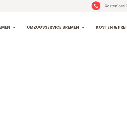
Kostenlose 
EMEN
UMZUGSSERVICE BREMEN
KOSTEN & PREI
 San Marino
Marino (ab 199€)