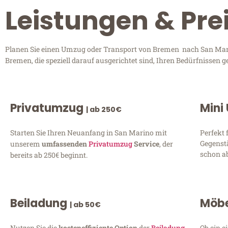
Leistungen & Pre
Planen Sie einen Umzug oder Transport von Bremen nach San Marin
Bremen, die speziell darauf ausgerichtet sind, Ihren Bedürfnissen 
Privatumzug
Mini
| ab 250€
Starten Sie Ihren Neuanfang in San Marino mit
Perfekt 
Gegenst
unserem
umfassenden
Privatumzug
Service
, der
schon ab
bereits ab 250€ beginnt.
Beiladung
Möbe
| ab 50€
Nutzen Sie die
kosteneffiziente Option
der
Beiladung
Ob ein e