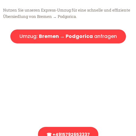
Nutzen Sie unseren Express-Umzug für eine schnelle und effiziente
Übersiedlung von Bremen → Podgorica.
Umzug:
Bremen → Podgorica
anfragen
Kostenlose Beratung!
Sie haben Fragen?
Sie haben Fragen zu Ihrem Transport oder benötigen eine Beratung
bezüglich Ihres Umzug?
Rufen Sie uns gerne an, unser Team aus Experten freut sich, Ihnen
kostenlos weiterzuhelfen!
☎ +4915792653337