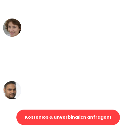
können - DANKE!"
Maria W
Umzug von Bremen nach Wien
"Mein Klavier kam in unter 24 Stunden
ohne einen Kratzer an - ein
erstklassiger Service!"
Ümit Y.
Klaviertransport in Bremen
Kostenlos & unverbindlich anfragen!
Jetzt anfragen und der nächste glückliche Kunde werden. Alle