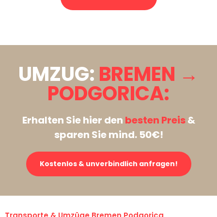
Stattdessen eine unverbindliche Anfrage senden
UMZUG:
BREMEN →
PODGORICA:
Erhalten Sie hier den
besten Preis
&
sparen Sie mind. 50€!
Kostenlos & unverbindlich anfragen!
Transporte & Umzüge Bremen Podgorica