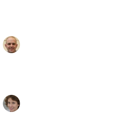
"Erste Klasse! Ein großes Dankeschön
an das gesamte Team von Ernst
Umzugsservice für ihren
außergewöhnlichen Service!"
Frederik F.
Umzug in Bremen
"Besser hätte ich mir den Umzug von
Bremen nach Wien nicht vorstellen
können - DANKE!"
Maria W
Umzug von Bremen nach Wien
"Mein Klavier kam in unter 24 Stunden