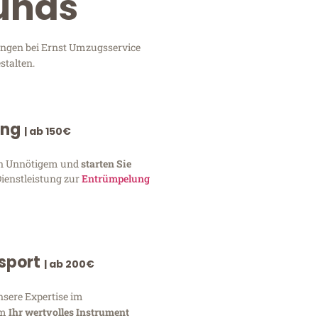
unas
ungen bei Ernst Umzugsservice
stalten.
ung
| ab 150€
von Unnötigem und
starten Sie
Dienstleistung zur
Entrümpelung
nsport
| ab 200€
nsere Expertise im
um
Ihr wertvolles Instrument