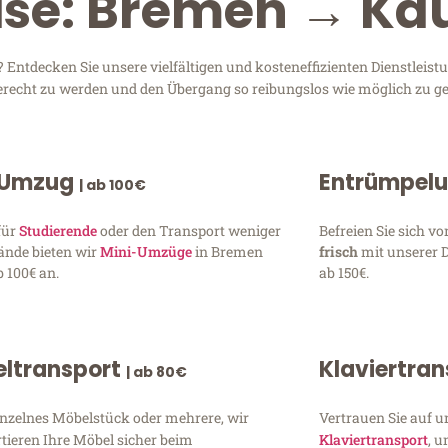
eise: Bremen → Ka
ntdecken Sie unsere vielfältigen und kosteneffizienten Dienstleist
gerecht zu werden und den Übergang so reibungslos wie möglich zu ge
 Umzug
Entrümpel
| ab 100€
für
Studierende
oder den Transport weniger
Befreien Sie sich 
ände bieten wir
Mini-Umzüge
in Bremen
frisch
mit unserer 
 100€ an.
ab 150€.
ltransport
Klaviertra
| ab 80€
inzelnes Möbelstück oder mehrere, wir
Vertrauen Sie auf u
tieren Ihre Möbel sicher beim
Klaviertransport
, 