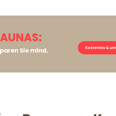
KAUNAS:
Kostenlos & un
paren Sie mind.