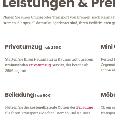
Leistungen & Pr
Planen Sie einen Umzug oder Transport von Bremen nach Kaunas? E
Bremen, die speziell darauf ausgerichtet sind, Ihren Bedürfnissen 
Privatumzug
Mini
| ab 250€
Starten Sie Ihren Neuanfang in Kaunas mit unserem
Perfekt 
Gegenst
umfassenden
Privatumzug
Service
, der bereits ab
schon ab
250€ beginnt.
Beiladung
Möbe
| ab 50€
Nutzen Sie die
kosteneffiziente Option
der
Beiladung
Ob ein e
für Ihren Transport zwischen Bremen und Kaunas
transpor