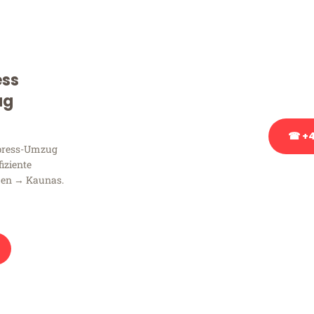
Sie haben Fragen zu Ihrem
Beratung bezüglich Ihres
Rufen Sie uns gerne an, un
ess
Ihnen kostenlos weiterzuh
ug
☎ +4
xpress-Umzug
fiziente
Stattdessen eine u
men → Kaunas.