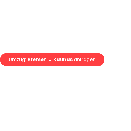
Express-Abwicklung in unter 2
Über 15 Jahre Erfahrung mit 
Angebot erhalten in unter 30 
Umzug:
Bremen → Kaunas
anfragen
Alle Umzugsanfragen sind zu 100% kostenlos & unverbind