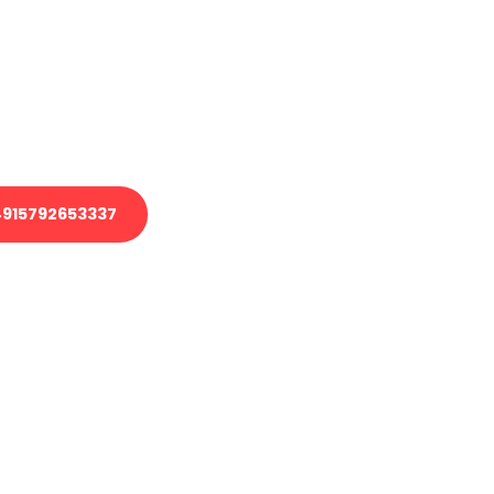
 Transport oder benötigen eine
 Umzug?
ser Team aus Experten freut sich,
elfen!
915792653337
nverbindliche Anfrage senden