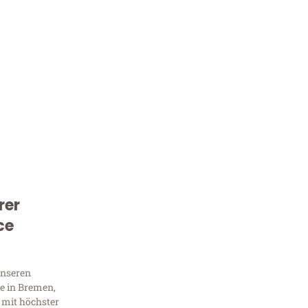
rer
Kostenlose Beratung!
ce
Sie 
Frag
unseren
e in Bremen,
 mit höchster