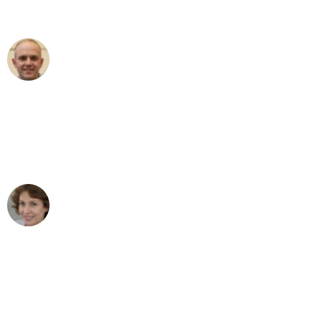
außergewöhnlichen Service!"
Frederik F.
Umzug in Bremen
"Besser hätte ich mir den Umzug von
Bremen nach Wien nicht vorstellen
können - DANKE!"
Maria W
Umzug von Bremen nach Wien
"Mein Klavier kam in unter 24 Stunden
ohne einen Kratzer an - ein
erstklassiger Service!"