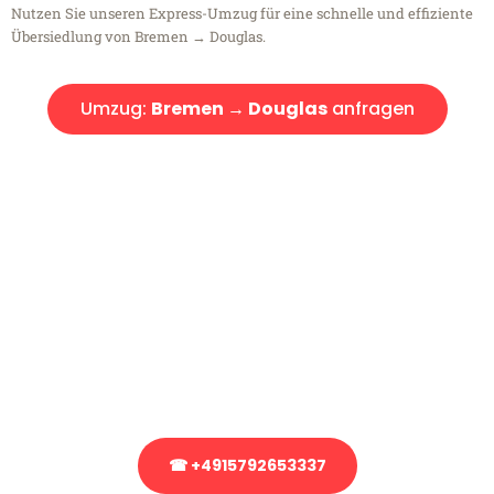
Nutzen Sie unseren Express-Umzug für eine schnelle und effiziente
Übersiedlung von Bremen → Douglas.
Umzug:
Bremen → Douglas
anfragen
Kostenlose Beratung!
Sie haben Fragen?
Sie haben Fragen zu Ihrem Transport oder benötigen eine Beratung
bezüglich Ihres Umzug?
Rufen Sie uns gerne an, unser Team aus Experten freut sich, Ihnen
kostenlos weiterzuhelfen!
☎ +4915792653337