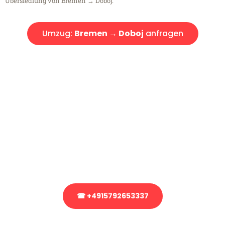
Übersiedlung von Bremen → Doboj.
Umzug:
Bremen → Doboj
anfragen
Kostenlose Beratung!
Sie haben Fragen?
Sie haben Fragen zu Ihrem Transport oder benötigen eine Beratung
bezüglich Ihres Umzug?
Rufen Sie uns gerne an, unser Team aus Experten freut sich, Ihnen
kostenlos weiterzuhelfen!
☎ +4915792653337
Stattdessen eine unverbindliche Anfrage senden