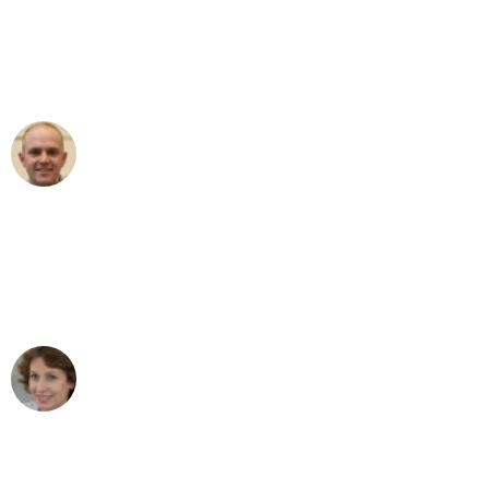
an das gesamte Team von Ernst
Umzugsservice für ihren
außergewöhnlichen Service!"
Frederik F.
Umzug in Bremen
"Besser hätte ich mir den Umzug von
Bremen nach Wien nicht vorstellen
können - DANKE!"
Maria W
Umzug von Bremen nach Wien
"Mein Klavier kam in unter 24 Stunden