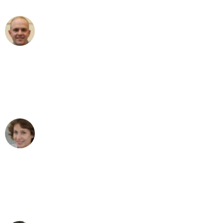
Frederik F.
Umzug in Bremen
"Besser hätte ich mir den Umzug von
Bremen nach Wien nicht vorstellen
können - DANKE!"
Maria W
Umzug von Bremen nach Wien
"Mein Klavier kam in unter 24 Stunden
ohne einen Kratzer an - ein
erstklassiger Service!"