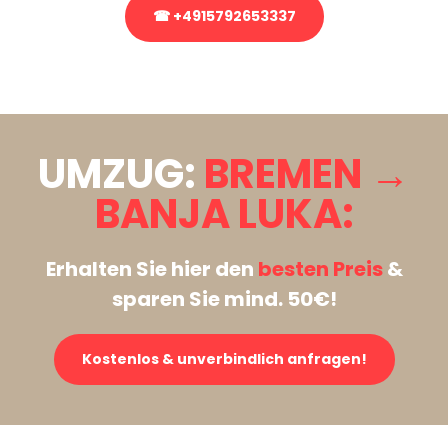
☎ +4915792653337
Stattdessen eine unverbindliche Anfrage senden
UMZUG:
BREMEN →
BANJA LUKA:
Erhalten Sie hier den
besten Preis
&
sparen Sie mind. 50€!
Kostenlos & unverbindlich anfragen!