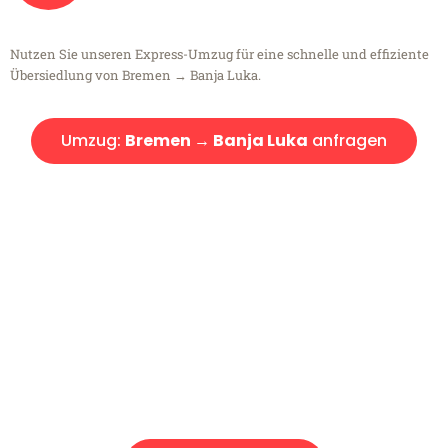
Nutzen Sie unseren Express-Umzug für eine schnelle und effiziente
Übersiedlung von Bremen → Banja Luka.
Umzug:
Bremen → Banja Luka
anfragen
Kostenlose Beratung!
Sie haben Fragen?
Sie haben Fragen zu Ihrem Transport oder benötigen eine Beratung
bezüglich Ihres Umzug?
Rufen Sie uns gerne an, unser Team aus Experten freut sich, Ihnen
kostenlos weiterzuhelfen!