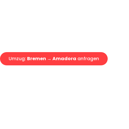
Express-Abwicklung in unter 2
Über 15 Jahre Erfahrung mit 
Angebot erhalten in unter 30 
Umzug:
Bremen → Amadora
anfragen
Alle Umzugsanfragen sind zu 100% kostenlos & unverbind