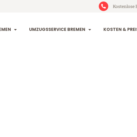
Kostenlose 
EMEN
UMZUGSSERVICE BREMEN
KOSTEN & PREI
n Amadora
dora (ab 199€)