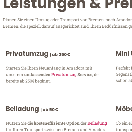
Leistungen & Pr
Planen Sie einen Umzug oder Transport von Bremen nach Amadora? 
Bremen, die speziell darauf ausgerichtet sind, Ihren Bedürfnissen 
Privatumzug
Mini
| ab 250€
Starten Sie Ihren Neuanfang in Amadora mit
Perfekt 
Gegenst
unserem
umfassenden
Privatumzug
Service
, der
schon ab
bereits ab 250€ beginnt.
Beiladung
Möbe
| ab 50€
Nutzen Sie die
kosteneffiziente Option
der
Beiladung
Ob ein e
für Ihren Transport zwischen Bremen und Amadora
transpor