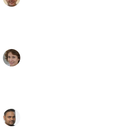
Umzug in Bremen
"Besser hätte ich mir den Umzug von
Bremen nach Wien nicht vorstellen
können - DANKE!"
Maria W
Umzug von Bremen nach Wien
"Mein Klavier kam in unter 24 Stunden
ohne einen Kratzer an - ein
erstklassiger Service!"
Ümit Y.
Klaviertransport in Bremen