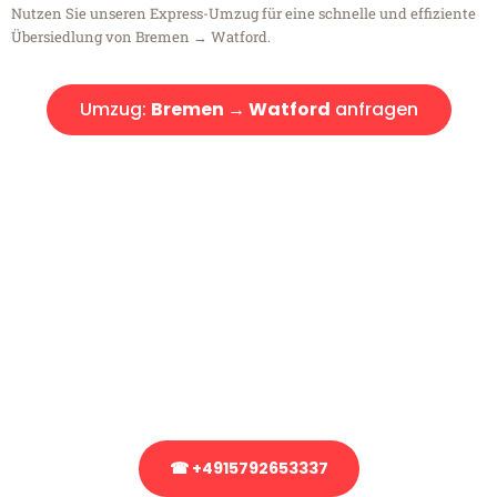
Nutzen Sie unseren Express-Umzug für eine schnelle und effiziente
Übersiedlung von Bremen → Watford.
Umzug:
Bremen → Watford
anfragen
Kostenlose Beratung!
Sie haben Fragen?
Sie haben Fragen zu Ihrem Transport oder benötigen eine Beratung
bezüglich Ihres Umzug?
Rufen Sie uns gerne an, unser Team aus Experten freut sich, Ihnen
kostenlos weiterzuhelfen!
☎ +4915792653337