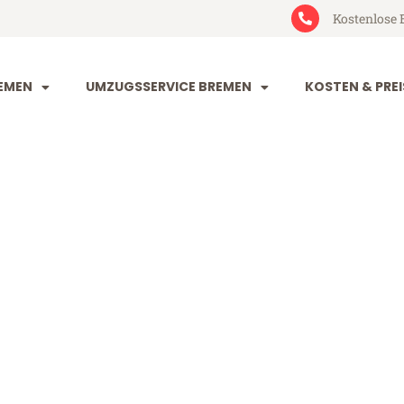
Kostenlose 
EMEN
UMZUGSSERVICE BREMEN
KOSTEN & PREI
 Stoke-on-Tr
e-on-Trent (ab 199€)