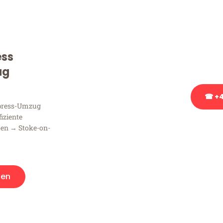
Sie haben Fragen zu Ihrem
Beratung bezüglich Ihres
Rufen Sie uns gerne an, un
ess
Ihnen kostenlos weiterzuh
ug
☎ +4
xpress-Umzug
fiziente
Stattdessen eine u
en → Stoke-on-
gen