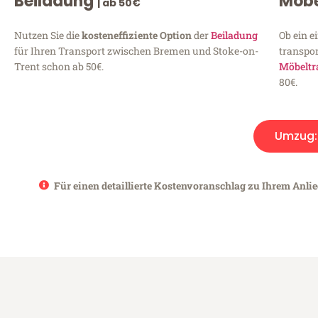
Beiladung
Möbe
| ab 50€
Nutzen Sie die
kosteneffiziente Option
der
Beiladung
Ob ein e
für Ihren Transport zwischen Bremen und Stoke-on-
transpor
Trent schon ab 50€.
Möbeltr
80€.
Umzug
Für einen detaillierte Kostenvoranschlag zu Ihrem Anli