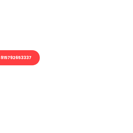
 Transport oder benötigen eine
 Umzug?
ser Team aus Experten freut sich,
elfen!
915792653337
nverbindliche Anfrage senden