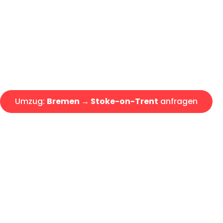
Express-Abwicklung in unter 2
Über 15 Jahre Erfahrung mit 
Angebot erhalten in unter 30 
Umzug:
Bremen → Stoke-on-Trent
anfragen
Alle Umzugsanfragen sind zu 100% kostenlos & unverbind