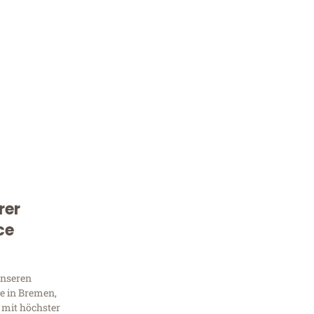
rer
Kostenlose Beratung!
ce
Sie 
Frag
unseren
e in Bremen,
 mit höchster