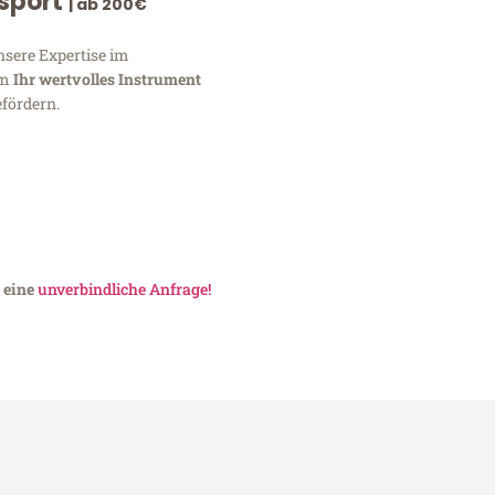
nsport
| ab 200€
nsere Expertise im
um
Ihr wertvolles Instrument
fördern.
 eine
unverbindliche Anfrage!