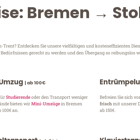
ise: Bremen → St
rent? Entdecken Sie unsere vielfältigen und kosteneffizienten Dien
n Bedürfnissen gerecht zu werden und den Übergang so reibungslos wi
 Umzug
Entrümpel
| ab 100€
für
Studierende
oder den Transport weniger
Befreien Sie sich 
ände bieten wir
Mini-Umzüge
in Bremen
frisch
mit unserer 
 100€ an.
ab 150€.