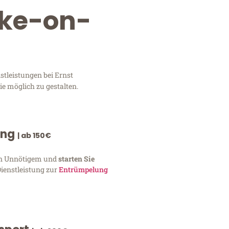
oke-on-
stleistungen bei Ernst
e möglich zu gestalten.
ung
| ab 150€
von Unnötigem und
starten Sie
Dienstleistung zur
Entrümpelung