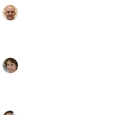
Frederik F.
Umzug in Bremen
"Besser hätte ich mir den Umzug von
Bremen nach Wien nicht vorstellen
können - DANKE!"
Maria W
Umzug von Bremen nach Wien
"Mein Klavier kam in unter 24 Stunden
ohne einen Kratzer an - ein
erstklassiger Service!"