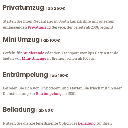
Privatumzug
| ab 250€
Starten Sie Ihren Neuanfang in South Lanarkshire mit unserem
umfassenden
Privatumzug
Service
, der bereits ab 250€ beginnt.
Mini Umzug
| ab 100€
Perfekt für
Studierende
oder den Transport weniger Gegenstände
bieten wir
Mini-Umzüge
in Bremen schon ab 100€ an.
Entrümpelung
| ab 150€
Befreien Sie sich von Unnötigem und
starten Sie frisch
mit unserer
Dienstleistung zur
Entrümpelung
ab 150€.
Beiladung
| ab 50€
Nutzen Sie die
kosteneffiziente Option
der
Beiladung
für Ihren