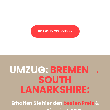
bezüglich Ihres Umzug?
Rufen Sie uns gerne an, unser Team aus Experten freut sich, Ihnen
kostenlos weiterzuhelfen!
☎ +4915792653337
Stattdessen eine unverbindliche Anfrage senden
UMZUG:
BREMEN →
SOUTH
LANARKSHIRE:
Erhalten Sie hier den
besten Preis
&