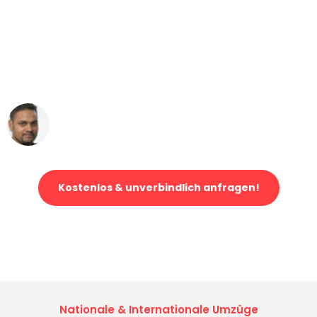
"Mein Klavier kam in unter 24 Stunden
ohne einen Kratzer an - ein
erstklassiger Service!"
Ümit Y.
Klaviertransport in Bremen
Kostenlos & unverbindlich anfragen!
Jetzt anfragen und der nächste glückliche Kunde werden. Alle
Umzugsanfragen sind zu
100% kostenlos & unverbindlich!
Nationale & Internationale Umzüge