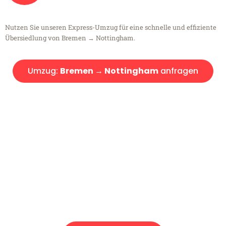
Nutzen Sie unseren Express-Umzug für eine schnelle und effiziente
Übersiedlung von Bremen → Nottingham.
Umzug:
Bremen → Nottingham
anfragen
Kostenlose Beratung!
Sie haben Fragen?
Sie haben Fragen zu Ihrem Transport oder benötigen eine Beratung
bezüglich Ihres Umzug?
Rufen Sie uns gerne an, unser Team aus Experten freut sich, Ihnen
kostenlos weiterzuhelfen!