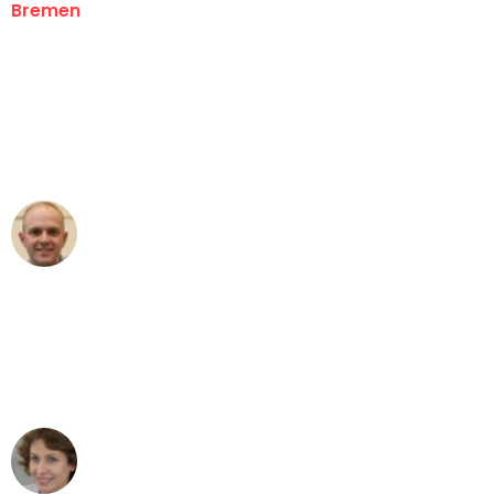
Bremen
"Erste Klasse! Ein großes Dankeschön
an das gesamte Team von Ernst
Umzugsservice für ihren
außergewöhnlichen Service!"
Frederik F.
Umzug in Bremen
"Besser hätte ich mir den Umzug von
Bremen nach Wien nicht vorstellen
können - DANKE!"
Maria W
Umzug von Bremen nach Wien