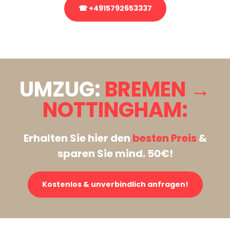
☎ +4915792653337
Stattdessen eine unverbindliche Anfrage senden
UMZUG:
BREMEN →
NOTTINGHAM:
Erhalten Sie hier den
besten Preis
&
sparen Sie mind. 50€!
Kostenlos & unverbindlich anfragen!