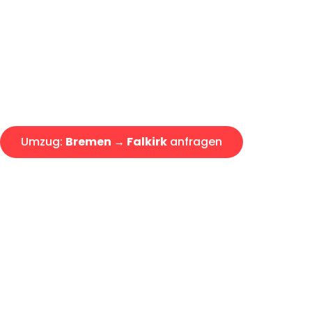
Express-Abwicklung in unter 2
Über 15 Jahre Erfahrung mit 
Angebot erhalten in unter 30 
Umzug:
Bremen → Falkirk
anfragen
Alle Umzugsanfragen sind zu 100% kostenlos & unverbind