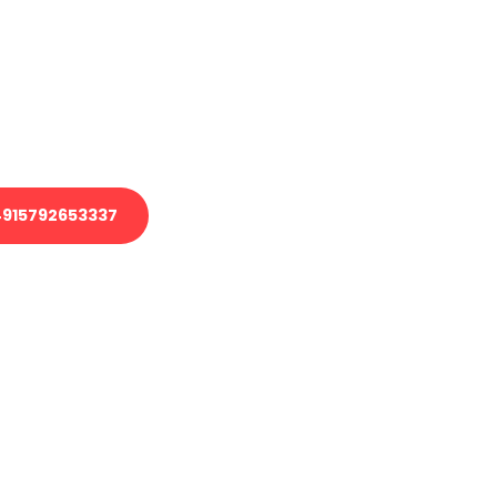
 Transport oder benötigen eine
 Umzug?
ser Team aus Experten freut sich,
elfen!
915792653337
nverbindliche Anfrage senden