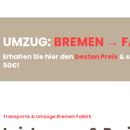
UMZUG:
BREMEN → F
Erhalten Sie hier den
besten Preis
& s
50€!
Transporte & Umzüge Bremen Falkirk