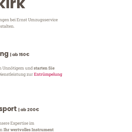
kirk
ungen bei Ernst Umzugsservice
stalten.
ung
| ab 150€
von Unnötigem und
starten Sie
Dienstleistung zur
Entrümpelung
nsport
| ab 200€
nsere Expertise im
um
Ihr wertvolles Instrument