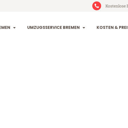
Kostenlose 
EMEN
UMZUGSSERVICE BREMEN
KOSTEN & PREI
 Falkirk
rk (ab 199€)