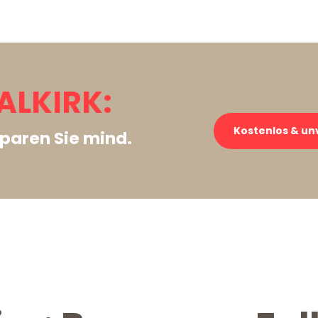
ALKIRK:
Kostenlos & un
paren Sie mind.