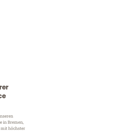
rer
Kostenlose Beratung!
ce
Sie 
Frag
unseren
e in Bremen,
 mit höchster