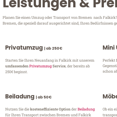
Leistungen & Pre
Planen Sie einen Umzug oder Transport von Bremen nach Falkirk? E
Bremen, die speziell darauf ausgerichtet sind, Ihren Bedürfnissen 
Privatumzug
Mini
| ab 250€
Starten Sie Ihren Neuanfang in Falkirk mit unserem
Perfekt 
Gegenst
umfassenden
Privatumzug
Service
, der bereits ab
schon ab
250€ beginnt.
Beiladung
Möbe
| ab 50€
Nutzen Sie die
kosteneffiziente Option
der
Beiladung
Ob ein e
für Ihren Transport zwischen Bremen und Falkirk
transpor