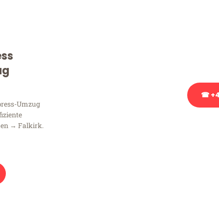
Sie haben Fragen zu Ihrem
Beratung bezüglich Ihres
Rufen Sie uns gerne an, un
ess
Ihnen kostenlos weiterzuh
ug
☎ +4
xpress-Umzug
fiziente
Stattdessen eine u
en → Falkirk.