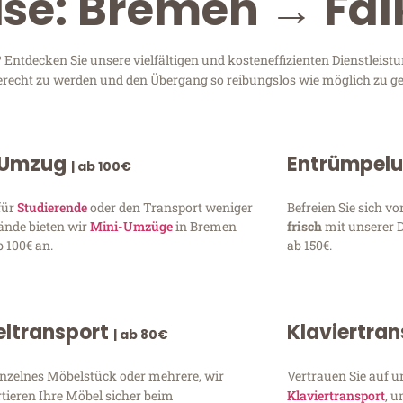
ise: Bremen → Fal
ntdecken Sie unsere vielfältigen und kosteneffizienten Dienstleist
gerecht zu werden und den Übergang so reibungslos wie möglich zu ge
 Umzug
Entrümpel
| ab 100€
für
Studierende
oder den Transport weniger
Befreien Sie sich 
ände bieten wir
Mini-Umzüge
in Bremen
frisch
mit unserer 
 100€ an.
ab 150€.
ltransport
Klaviertra
| ab 80€
inzelnes Möbelstück oder mehrere, wir
Vertrauen Sie auf u
tieren Ihre Möbel sicher beim
Klaviertransport
, 