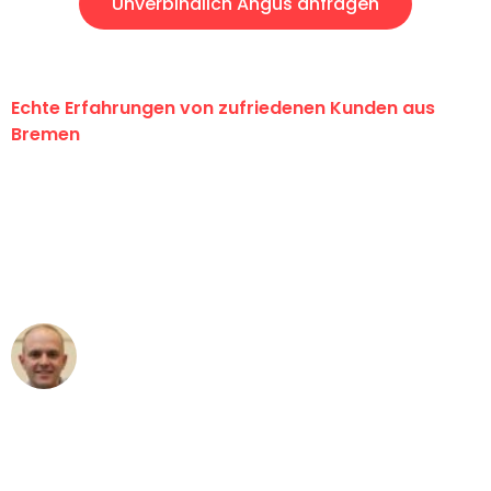
Unverbindlich Angus anfragen
Echte Erfahrungen von zufriedenen Kunden aus
Bremen
"Erste Klasse! Ein großes Dankeschön
an das gesamte Team von Ernst
Umzugsservice für ihren
außergewöhnlichen Service!"
Frederik F.
Umzug in Bremen
"Besser hätte ich mir den Umzug von
Bremen nach Wien nicht vorstellen