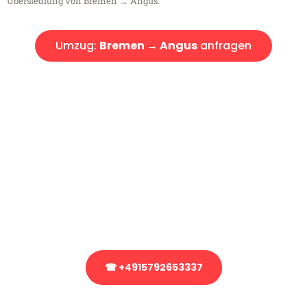
Übersiedlung von Bremen → Angus.
Umzug:
Bremen → Angus
anfragen
Kostenlose Beratung!
Sie haben Fragen?
Sie haben Fragen zu Ihrem Transport oder benötigen eine Beratung
bezüglich Ihres Umzug?
Rufen Sie uns gerne an, unser Team aus Experten freut sich, Ihnen
kostenlos weiterzuhelfen!
☎ +4915792653337
Stattdessen eine unverbindliche Anfrage senden