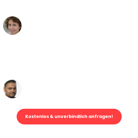
können - DANKE!"
Maria W
Umzug von Bremen nach Wien
"Mein Klavier kam in unter 24 Stunden
ohne einen Kratzer an - ein
erstklassiger Service!"
Ümit Y.
Klaviertransport in Bremen
Kostenlos & unverbindlich anfragen!
Jetzt anfragen und der nächste glückliche Kunde werden. Alle