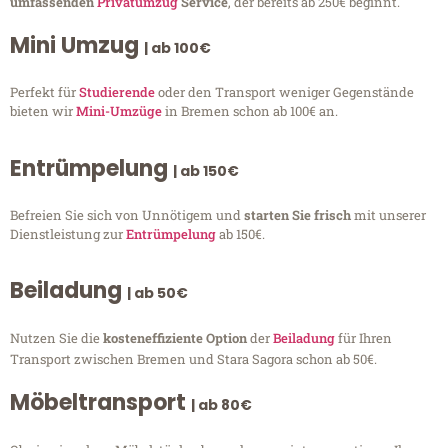
umfassenden
Privatumzug
Service
, der bereits ab 250€ beginnt.
Mini Umzug
| ab 100€
Perfekt für
Studierende
oder den Transport weniger Gegenstände
bieten wir
Mini-Umzüge
in Bremen schon ab 100€ an.
Entrümpelung
| ab 150€
Befreien Sie sich von Unnötigem und
starten Sie frisch
mit unserer
Dienstleistung zur
Entrümpelung
ab 150€.
Beiladung
| ab 50€
Nutzen Sie die
kosteneffiziente Option
der
Beiladung
für Ihren
Transport zwischen Bremen und Stara Sagora schon ab 50€.
Möbeltransport
| ab 80€