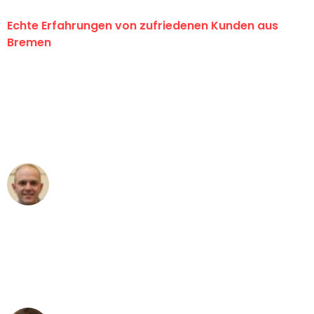
Echte Erfahrungen von zufriedenen Kunden aus
Bremen
"Erste Klasse! Ein großes Dankeschön
an das gesamte Team von Ernst
Umzugsservice für ihren
außergewöhnlichen Service!"
Frederik F.
Umzug in Bremen
"Besser hätte ich mir den Umzug von
Bremen nach Wien nicht vorstellen
können - DANKE!"