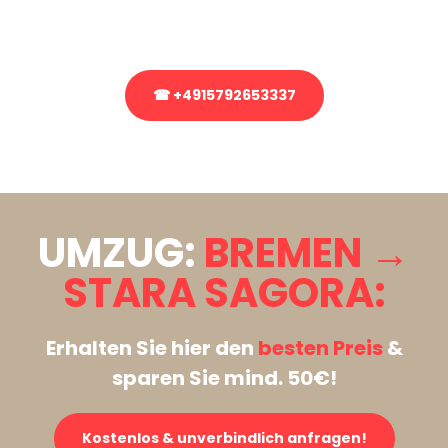
Rufen Sie uns gerne an, unser Team aus Experten freut sich, Ihnen
kostenlos weiterzuhelfen!
☎ +4915792653337
Stattdessen eine unverbindliche Anfrage senden
UMZUG:
BREMEN →
STARA SAGORA:
Erhalten Sie hier den
besten Preis
&
sparen Sie mind. 50€!
Kostenlos & unverbindlich anfragen!