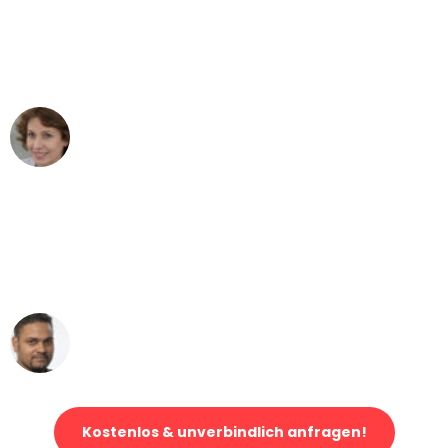
"Besser hätte ich mir den Umzug von
Bremen nach Wien nicht vorstellen
können - DANKE!"
Maria W
Umzug von Bremen nach Wien
"Mein Klavier kam in unter 24 Stunden
ohne einen Kratzer an - ein
erstklassiger Service!"
Ümit Y.
Klaviertransport in Bremen
Kostenlos & unverbindlich anfragen!