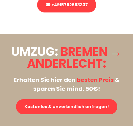
☎ +4915792653337
Stattdessen eine unverbindliche Anfrage senden
UMZUG:
BREMEN →
ANDERLECHT:
Erhalten Sie hier den
besten Preis
&
sparen Sie mind. 50€!
Kostenlos & unverbindlich anfragen!