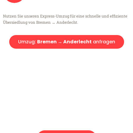
Nutzen Sie unseren Express-Umzug für eine schnelle und effiziente
Übersiedlung von Bremen → Anderlecht.
Umzug:
Bremen → Anderlecht
anfragen
Kostenlose Beratung!
Sie haben Fragen?
Sie haben Fragen zu Ihrem Transport oder benötigen eine Beratung
bezüglich Ihres Umzug?
Rufen Sie uns gerne an, unser Team aus Experten freut sich, Ihnen
kostenlos weiterzuhelfen!